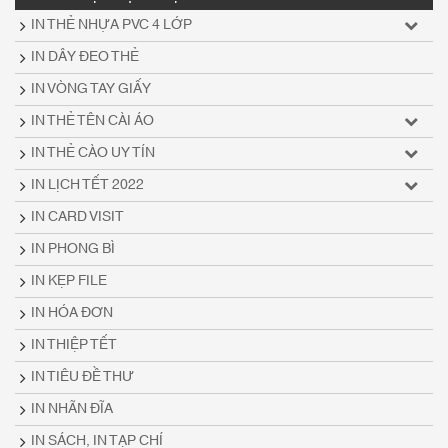
IN THẺ NHỰA PVC 4 LỚP
IN DÂY ĐEO THẺ
IN VÒNG TAY GIẤY
IN THẺ TÊN CÀI ÁO
IN THẺ CÀO UY TÍN
IN LỊCH TẾT 2022
IN CARD VISIT
IN PHONG BÌ
IN KẸP FILE
IN HÓA ĐƠN
IN THIỆP TẾT
IN TIÊU ĐỀ THƯ
IN NHÃN ĐĨA
IN SÁCH, IN TẠP CHÍ