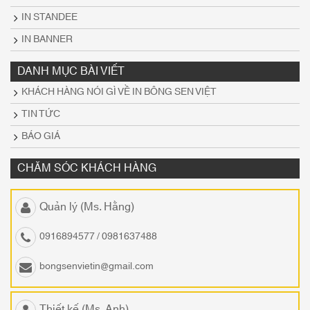
IN STANDEE
IN BANNER
DANH MỤC BÀI VIẾT
KHÁCH HÀNG NÓI GÌ VỀ IN BÔNG SEN VIỆT
TIN TỨC
BÁO GIÁ
CHĂM SÓC KHÁCH HÀNG
Quản lý (Ms. Hằng)
0916894577 / 0981637488
bongsenvietin@gmail.com
Thiết kế (Ms. Anh)