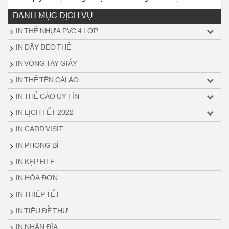
DANH MỤC DỊCH VỤ
IN THẺ NHỰA PVC 4 LỚP
IN DÂY ĐEO THẺ
IN VÒNG TAY GIẤY
IN THẺ TÊN CÀI ÁO
IN THẺ CÀO UY TÍN
IN LỊCH TẾT 2022
IN CARD VISIT
IN PHONG BÌ
IN KẸP FILE
IN HÓA ĐƠN
IN THIỆP TẾT
IN TIÊU ĐỀ THƯ
IN NHÃN ĐĨA