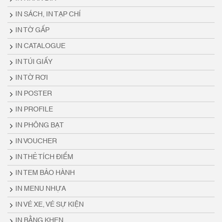
IN SÁCH, IN TẠP CHÍ
IN TỜ GẤP
IN CATALOGUE
IN TÚI GIẤY
IN TỜ RƠI
IN POSTER
IN PROFILE
IN PHÔNG BẠT
IN VOUCHER
IN THẺ TÍCH ĐIỂM
IN TEM BẢO HÀNH
IN MENU NHỰA
IN VÉ XE, VÉ SỰ KIỆN
IN BẰNG KHEN