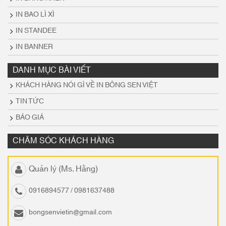
IN BAO LÌ XÌ
IN STANDEE
IN BANNER
DANH MỤC BÀI VIẾT
KHÁCH HÀNG NÓI GÌ VỀ IN BÔNG SEN VIỆT
TIN TỨC
BÁO GIÁ
CHĂM SÓC KHÁCH HÀNG
Quản lý (Ms. Hằng)
0916894577 / 0981637488
bongsenvietin@gmail.com