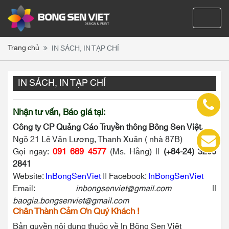
Trang chủ
IN SÁCH, IN TẠP CHÍ
IN SÁCH, IN TẠP CHÍ
Nhận tư vấn, Báo giá tại:
Công ty CP Quảng Cáo Truyền thông Bông Sen Việt.
Ngõ 21 Lê Văn Lương, Thanh Xuân ( nhà 87B)
Gọi ngay:
091 689 4577
(Ms. Hằng) ||
(+84-24) 3200
2841
Website:
InBongSenViet
|| Facebook:
InBongSenViet
Email:
inbongsenviet@gmail.com
||
baogia.bongsenviet@gmail.com
Chân Thành Cảm Ơn Quý Khách !
Bản quyền nội dung thuộc về In Bông Sen Việt