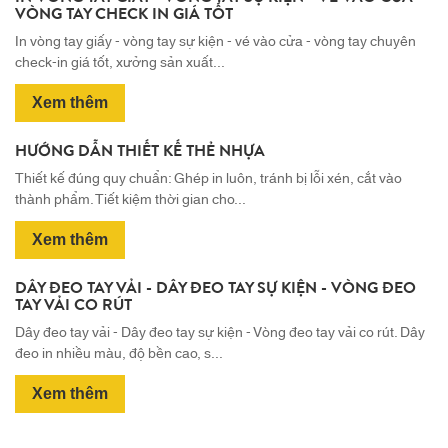
VÒNG TAY CHECK IN GIÁ TỐT
In vòng tay giấy - vòng tay sự kiện - vé vào cửa - vòng tay chuyên
08
check-in giá tốt, xưởng sản xuất...
Dec,
2025
Xem thêm
HƯỚNG DẪN THIẾT KẾ THẺ NHỰA
Thiết kế đúng quy chuẩn: Ghép in luôn, tránh bị lỗi xén, cắt vào
22
thành phẩm. Tiết kiệm thời gian cho...
Feb,
2025
Xem thêm
DÂY ĐEO TAY VẢI - DÂY ĐEO TAY SỰ KIỆN - VÒNG ĐEO
TAY VẢI CO RÚT
Dây đeo tay vải - Dây đeo tay sự kiện - Vòng đeo tay vải co rút. Dây
đeo in nhiều màu, độ bền cao, s...
Xem thêm