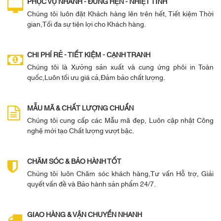
PHỤC VỤ NHANH - ĐÚNG HẸN - NHIỆT TÌNH
Chúng tôi luôn đặt Khách hàng lên trên hết, Tiết kiệm Thời
gian,Tối đa sự tiện lợi cho Khách hàng.
CHI PHÍ RẺ - TIẾT KIỆM - CẠNH TRANH
Chúng tôi là Xưởng sản xuất và cung ứng phôi in Toàn
quốc,Luôn tối ưu giá cả,Đảm bảo chất lượng.
MẪU MÃ & CHẤT LƯỢNG CHUẨN
Chúng tôi cung cấp các Mẫu mã đẹp, Luôn cập nhật Công
nghệ mới tạo Chất lượng vượt bậc.
CHĂM SÓC & BẢO HÀNH TỐT
Chúng tôi luôn Chăm sóc khách hàng,Tư vấn Hỗ trợ, Giải
quyết vấn đề và Bảo hành sản phẩm 24/7.
GIAO HÀNG & VẬN CHUYỂN NHANH